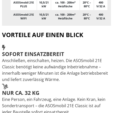
ASOSmobil 21E
10,5/21
ca. 100 - 200m²
20°C –
400
PLUS
kW
Heizfläche
80°C
V/32 A
ASOSmobil 21E
10,5/21
ca. 100 - 200m²
20°C –
400
WIFI
kW
Heizfläche
80°C
V/32 A
VORTEILE
AUF EINEN BLICK
SOFORT EINSATZBEREIT
Anschließen, einschalten, heizen. Die ASOSmobil 21E
Classic benötigt keine aufwändige Inbetriebnahme –
innerhalb weniger Minuten ist die Anlage betriebsbereit
und liefert zuverlässig Wärme.
NUR CA. 32 KG
Eine Person, ein Fahrzeug, eine Anlage. Kein Kran, kein
Sondertransport – die ASOSmobil 21E Classic ist auf
jeder Baustelle sofort einsatzbereit.